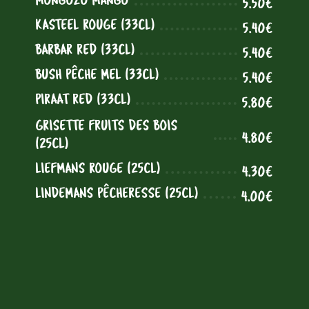
MONGOZO MANGO
5.50€
KASTEEL ROUGE (33CL)
5.40€
BARBAR RED (33CL)
5.40€
BUSH PÊCHE MEL (33CL)
5.40€
PIRAAT RED (33CL)
5.80€
GRISETTE FRUITS DES BOIS
4.80€
(25CL)
LIEFMANS ROUGE (25CL)
4.30€
LINDEMANS PÊCHERESSE (25CL)
4.00€